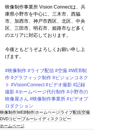
映像制作事業所 Vision Connectは、兵
庫県小野市を中心に、三木市、西脇
市、加西市、神戸市西区、北区、中央
区、三田市、明石市、姫路市など多く
のエリアに対応しております。
今後ともどうぞよろしくお願い申し上
げます。
#映像制作
#ライブ配信
#空撮
#WEB制
作
#グラフィック制作
#ビジョンコネク
ト
#VisionConnect
#ビデオ撮影
#記録
撮影
#ホームページ代行制作
#小野市の
映像屋さん
#映像制作事業所
#ビデオプ
ロダクション
映像制作
WEB制作
ホームページ
ライブ配信
空撮
DVDコピー
ブルーレイディスクコピー
ホームページ