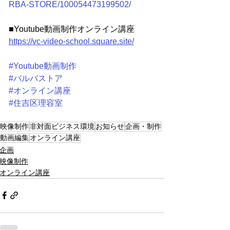
RBA-STORE/100054473199502/
■Youtube動画制作オンライン講座
https://vc-video-school.square.site/
#Youtube動画制作
#バルバストア
#オンライン講座
#住吉区理容室
映像制作
非対面ビジネス環境
お知らせ
企画・制作
動画編集
オンライン講座
企画
映像制作
オンライン講座